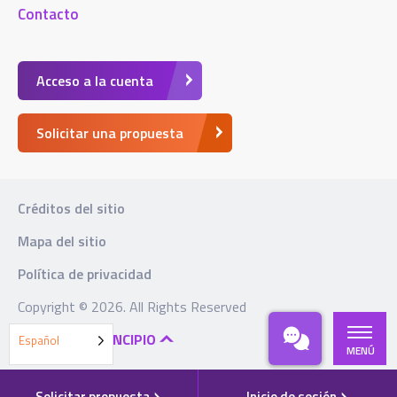
Contacto
Acceso a la cuenta
Solicitar una propuesta
Créditos del sitio
Mapa del sitio
Política de privacidad
Copyright © 2026. All Rights Reserved
VOLVER AL PRINCIPIO
Español
MENÚ
Solicitar propuesta
Inicio de sesión