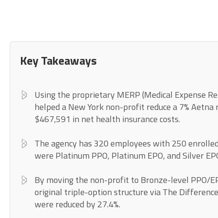
Key Takeaways
Using the proprietary MERP (Medical Expense Re
helped a New York non-profit reduce a 7% Aetna r
$467,591 in net health insurance costs.
The agency has 320 employees with 250 enrolled i
were Platinum PPO, Platinum EPO, and Silver EP
By moving the non-profit to Bronze-level PPO/EPO
original triple-option structure via The Differen
were reduced by 27.4%.