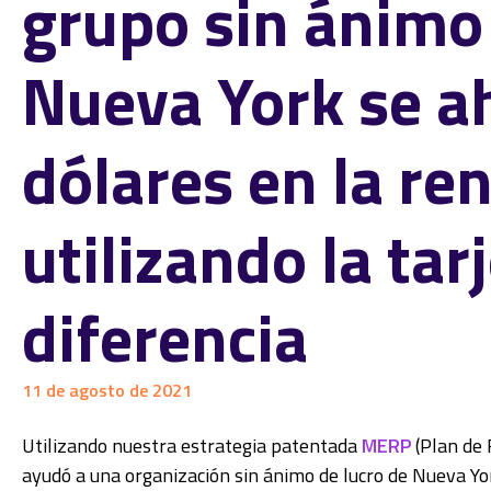
grupo sin ánimo 
Nueva York se a
dólares en la re
utilizando la tar
diferencia
11 de agosto de 2021
Utilizando nuestra estrategia patentada
MERP
(Plan de
ayudó a una organización sin ánimo de lucro de Nueva York