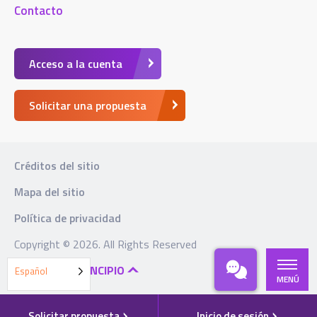
Contacto
Acceso a la cuenta
Solicitar una propuesta
Créditos del sitio
Mapa del sitio
Política de privacidad
Copyright © 2026. All Rights Reserved
VOLVER AL PRINCIPIO
Español
MENÚ
Solicitar propuesta
Inicio de sesión